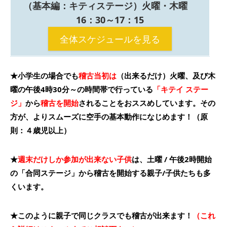
（基本編：キティステージ）
火曜・木曜
16：30～17：15
全体スケジュールを見る
★小学生の場合でも
稽古当初は
（出来るだけ）火曜、及び木
曜の午後4時30分～の時間帯で行っている
「キテイ ステー
ジ」
から
稽古を開始
されることをおススめしています。その
方が、よりスムーズに空手の基本動作になじめます！（原
則：４歳児以上）
★
週末だけしか参加が出来ない子供
は、土曜 / 午後2時開始
の「合同ステージ」から稽古を開始する親子/子供たちも多
くいます。
★このように親子で同じクラスでも稽古が出来ます！
（これ