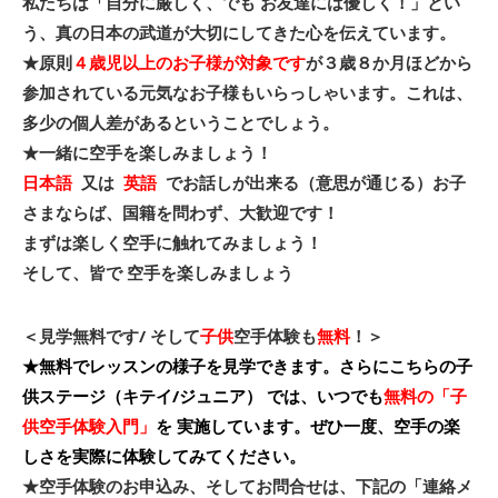
私たちは「自分に厳しく、でも お友達には優しく！」とい
う、真の日本の武道が大切にしてきた心を伝えています
。
★原則
４歳児以上のお子様が対象です
が３歳８か月ほどから
参加されている元気なお子様もいらっしゃいます。これは、
多少の個人差があるということでしょう。
★一緒に空手を楽しみましょう！
日本語
又は
英語
でお話しが出来る（意思が通じる）お子
さまならば、国籍を問わず、大歓迎です！
まずは楽しく空手に触れてみましょう！
そして、皆
で 空手を楽しみましょう
＜見学無料です/ そして
子供
空手体験も
無料
！＞
★無料でレッスンの様子を見学できます。さらにこちらの子
供ステージ（キテイ/ジュニア） では、いつでも
無料の「子
供空手体験入門」
を 実施しています。
ぜひ一度、空手の楽
しさを実際に体験してみてください。
★空手体験のお申込み、そしてお問合せは、下記の「連絡メ