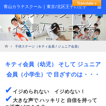
Translate »
青山カラテスクール | 東京/北区王子の空手
子供ステージ（キテ
スクール
ィ会員 / ジュニア会
員）
子供ステージ（キティ会員 / ジュニア会員）
ホーム
キティ会員（幼児） そして ジュニア
会員（小学生）で 目ざすのは・・・
✔
イジめられない イジめない！
✔
大きな声で ハッキリと 自信を持って