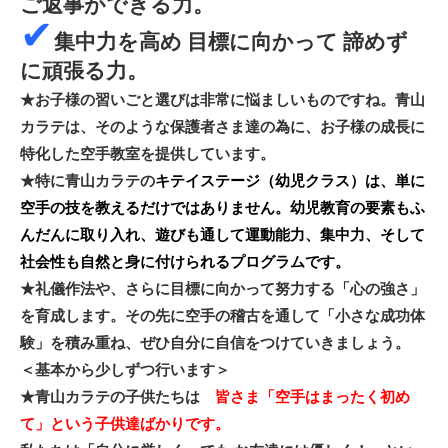
ご返事ができる力。
✔
集中力を高め 目標に向かって 諦めず
に頑張る力。
★お子様の習いごと選びは非常に悩ましいものですね。青山
カラテは、そのような保護者さま達の為に、お子様の成長に
特化した空手教室を提供しています。
★特に青山カラテの
キテイステージ（幼児クラス）は、単に
空手の技を教えるだけではありません。幼児教育の要素もふ
んだんに取り入れ、遊びも通して運動能力、集中力、そして
社会性も自然と身に付けられるプログラムです。
★礼儀作法や、さらに目標に向かって努力する「心の強さ」
を育成します。その先に空手の稽古を通して「小さな成功体
験」を積み重ね、ぜひ自分に自信をつけていきましょう。
＜基本から少しずつ行います＞
★青山カラテの子供たちは
皆さま
「空手はまったく初め
て」という子供達ばかりです。