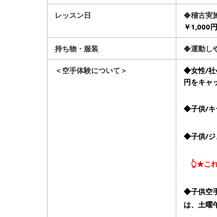
レッスン日
◆
稽古実
￥1,000
持ち物・服装
◆
運動し
＜空手体験について＞
◆女性/社
円をキャ
◆子供/キ
◆子供/
👆★こ
◆子供空
は、土曜午