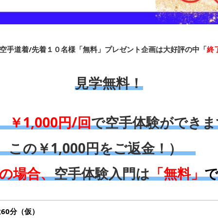
/空手道着/先着１０名様「無料」プレゼント企画は大好評の中「
終
見学無料！
代
￥1,000円/回
で空手体験ができま
この￥1,000円をご返金！）
の場合、
空手体験入門は
「無料」
は60分（仮）