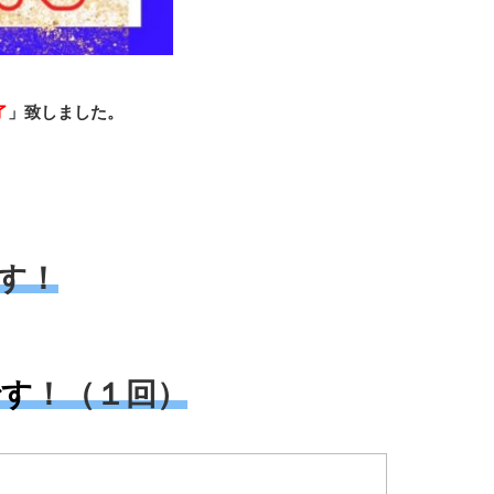
了
」致しました。
す！
です
！（１回）