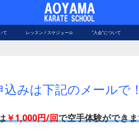
いて
レッスン / スケジュール
“入会”について
申込みは下記のメールで
は
￥1,000円/回
で空手体験ができま