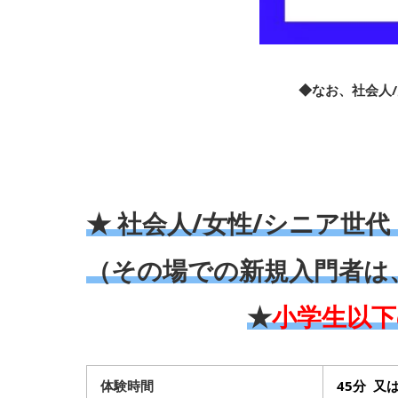
◆なお、社会人
★ 社会人/女性/シニア世
（その場での新規入門者は、
★
小学生以下
体験時間
45分 又