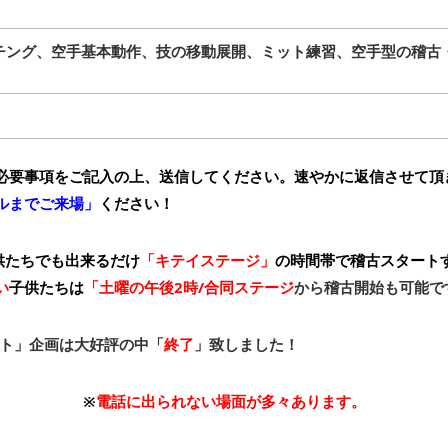
チング、空手基本動作、技の移動展開、ミット練習、空手型の稽古
必要事項をご記入の上、送信してください。速やかに返信させて頂
ルまでご来場」
ください！
子供たちでも出来るだけ
「キテイステージ」
の時間帯で稽古スタート
い
子供たちは
「土曜の午後2時/合同ステージ
から稽古開始も可能で
ント」企画は大好評の中「
終了
」致しました！
※
電話に出られない場面が多々あります。