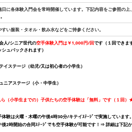
施日に各体験入門会を常時開催しています。下記内容をご参照の上
円。
やすい服装・タオル・飲み水などをご持参ください。
会人/シニア世代の
空手体験入門は￥1,000円/回
です（１回できま
ッシュバックされます）
テイステージ（幼児/
又は初心者の小学生）
ジュニアステージ（小・中学生）
れら（小学生までの）子供たちの空手体験は「無料」です（１回）
手体験は火曜・木曜の午後4時30分/キテイｽﾃｰｼﾞで実施していま
後2時開始の合同ｽﾃｰｼﾞでも空手体験が可能です！
⇒
詳細は下記か