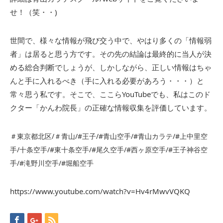
せ！（笑・・)
世間で、様々な情報が飛び交う中で、やはり多くの「情報弱
者」は居ると思う方です。その先の結論は最終的に当人が決
める総合判断でしょうが、しかしながら、正しい情報はちゃ
んと手に入れるべき（手に入れる必要があろう・・・）と
常々思う私です。そこで、ここらYouTubeでも、私はこのド
クター「かんわ院長」の正確な情報収集を評価しています。
＃東京都北区/＃青山/#王子/#青山空手/#青山カラテ/#上中里空
手/十条空手/#東十条空手/#尾久空手/#西ヶ原空手/#王子神谷空
手/#滝野川空手/#堀船空手
https://www.youtube.com/watch?v=Hv4rMwvVQKQ