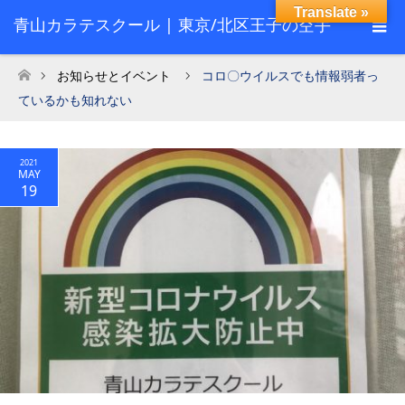
Translate »
青山カラテスクール | 東京/北区王子の空手
スクール
お知らせとイベント
コロ〇ウイルスでも情報弱者っ
ホーム
ているかも知れない
2021
MAY
19