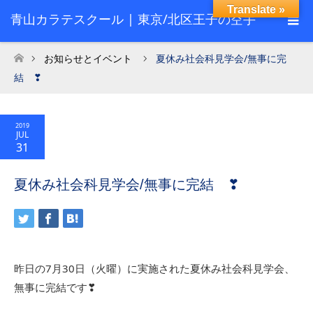
Translate »
青山カラテスクール | 東京/北区王子の空手
スクール
お知らせとイベント
夏休み社会科見学会/無事に完
ホーム
結 ❣
2019
JUL
31
夏休み社会科見学会/無事に完結 ❣
昨日の7月30日（火曜）に実施された夏休み社会科見学会、
無事に完結です❣