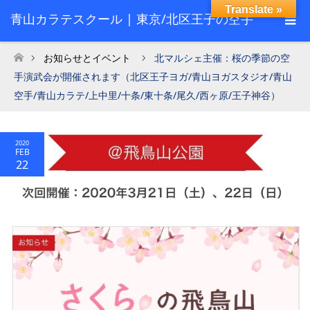
Translate »
青山カラテスクール | 東京/北区王子の空手
スクール
お知らせとイベント
北マルシェ主催：桜の季節の空
ホーム
手演武会が開催されます（北区王子ヨガ/青山ヨガスタジオ/青山
空手/青山カラテ/上中里/十条/東十条/尾久/西ヶ原/王子神谷）
2020
FEB
22