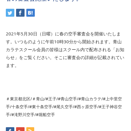
2021年5月30日（日曜）に春の空手審査会を開催いたしま
す。いつものように午前10時30分から開始されます。青山
カラテスクール会員の皆様はスクール内で配布される「お知
らせ」をご覧ください。そこに審査会の詳細が記載されてい
ます。
＃東京都北区/＃青山/#王子/#青山空手/#青山カラテ/#上中里空
手/十条空手/#東十条空手/#尾久空手/#西ヶ原空手/#王子神谷空
手/#滝野川空手/#堀船空手