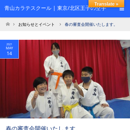
Translate »
青山カラテスクール | 東京/北区王子の空手
スクール
お知らせとイベント
春の審査会開催いたします。
ホーム
2021
MAY
14
春の審査会開催いたします。