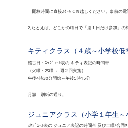
開校時間に直接ｽｸｰﾙにお越しください。事前の電
2,たとえば、どこかの曜日で「週１日だけ参加」の
キティクラス（４歳～小学校低
稽古日：ｽｹｼﾞｭｰﾙ表の キティ表記の時間帯
（火曜・木曜 ： 週２回実施）
午後4時30分開始～午後5時15分
月額 別紙の通り。
ジュニアクラス（小学１年生～
ｽｹｼﾞｭｰﾙ表の ジュニア表記の時間帯 及び土曜/合同ｸ