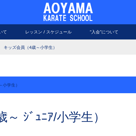
いて
レッスン / スケジュール
“入会”について
キッズ会員（4歳～小学生）
～小学生）
～ ｼﾞｭﾆｱ/小学生）